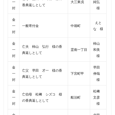
一
大三東戊
純弘
香典返しとして
封
様
金
えと
一
一般寄付金
中堀町
な 様
封
金
柿山
亡夫 柿山 弘行 様の香
一
霊南一丁目
和美
典返しとして
封
様
金
早田
亡父 早田 才一 様の香
一
下宮町甲
伸哉
典返しとして
封
様
金
松﨑
亡伯母 松﨑 シズコ 様
一
船泊町
文彦
の香典返しとして
封
様
金
北田