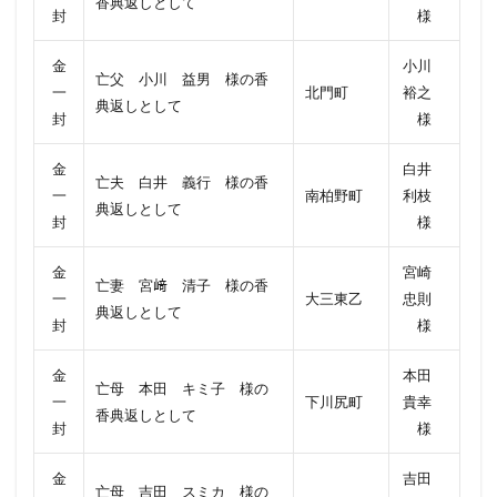
香典返しとして
封
様
金
小川
亡父 小川 益男 様の香
一
北門町
裕之
典返しとして
封
様
金
白井
亡夫 白井 義行 様の香
一
南柏野町
利枝
典返しとして
封
様
金
宮崎
亡妻 宮﨑 清子 様の香
一
大三東乙
忠則
典返しとして
封
様
金
本田
亡母 本田 キミ子 様の
一
下川尻町
貴幸
香典返しとして
封
様
金
吉田
亡母 吉田 スミカ 様の