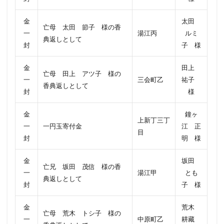
金
太田
亡母 太田 節子 様の香
一
湯江丙
ルミ
典返しとして
封
子 様
金
田上
亡母 田上 アツ子 様の
一
三会町乙
祐子
香典返しとして
封
様
金
鐘ヶ
上新丁三丁
一
一円玉寄付金
江 正
目
封
明 様
金
坂田
亡兄 坂田 茂信 様の香
一
湯江甲
とも
典返しとして
封
子 様
金
荒木
亡母 荒木 トシ子 様の
一
中原町乙
耕藏