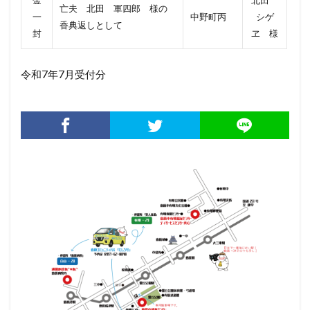
亡夫 北田 軍四郎 様の
一
中野町丙
シゲ
香典返しとして
封
ヱ 様
令和7年7月受付分