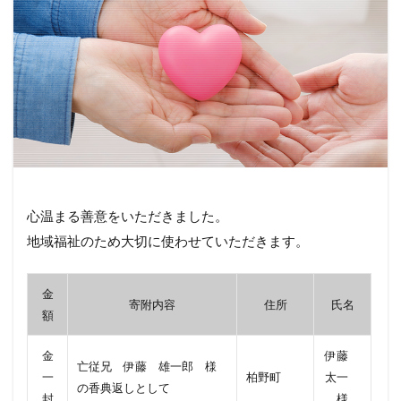
心温まる善意をいただきました。
地域福祉のため大切に使わせていただきます。
金
寄附内容
住所
氏名
額
金
伊藤
亡従兄 伊藤 雄一郎 様
一
柏野町
太一
の香典返しとして
封
様